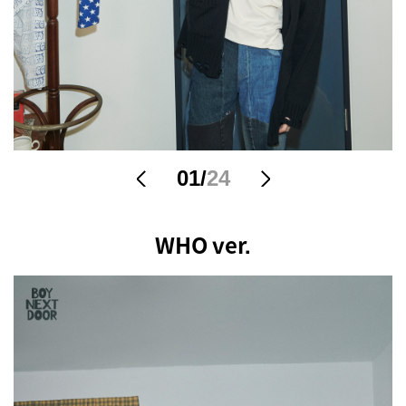
01
/
24
Prev
Next
WHO ver.